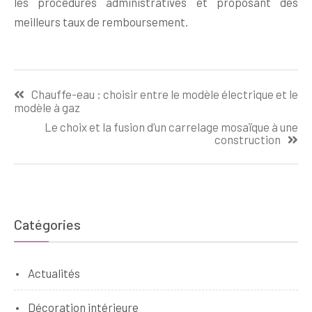
les procédures administratives et proposant des
meilleurs taux de remboursement.
Navigation
Chauffe-eau : choisir entre le modèle électrique et le
de
modèle à gaz
l’article
Le choix et la fusion d’un carrelage mosaïque à une
construction
Catégories
Actualités
Décoration intérieure