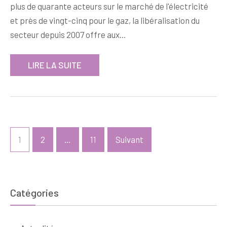
plus de quarante acteurs sur le marché de l'électricité
et près de vingt-cinq pour le gaz, la libéralisation du
secteur depuis 2007 offre aux…
LIRE LA SUITE
Pagination
1
2
…
11
Suivant
des
publications
Catégories